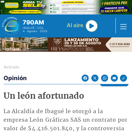
Pasar al contenido principal
790AM
Al aire
IBAGUÉ - COL
4 · Agosto · 2026
Artículo
Opinión
Econoticias y Eventos
Facebook
X
WhatsApp
Email
Un león afortunado
La Alcaldía de Ibagué le otorgó a la
empresa León Gráficas SAS un contrato por
valor de $4.416.501.840, y la controversia