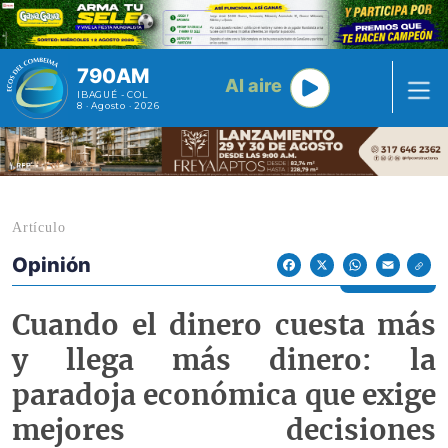
Pasar al contenido principal
790AM
Al aire
IBAGUÉ - COL
8 · Agosto · 2026
Artículo
Opinión
Econoticias y Eventos
Facebook
X
WhatsApp
Email
Cuando el dinero cuesta más
y llega más dinero: la
paradoja económica que exige
mejores decisiones