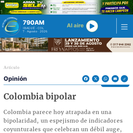
Pasar al contenido principal
790AM
Al aire
IBAGUÉ - COL
7 · Agosto · 2026
Artículo
Opinión
Econoticias y Eventos
Facebook
X
WhatsApp
Email
Colombia bipolar
Colombia parece hoy atrapada en una
bipolaridad, un espejismo de indicadores
coyunturales que celebran un débil auge,