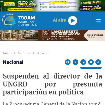
Pasar al contenido principal
790AM
Al aire
IBAGUÉ - COL
8 · Agosto · 2026
Inicio
Nacional
Artículo
Nacional
Econoticias y Eventos
Facebook
X
WhatsApp
Email
Suspenden al director de la
UNGRD por presunta
participación en política
La Procuraduría General de la Nación tomó