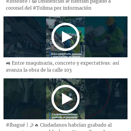
#Insólito | 😱 Disidencias le habrían pagado a
coronel del #Tolima por información
🚜 Entre maquinaria, concreto y expectativas: así
avanza la obra de la calle 103
#Ibagué | 🤳🔥 Ciudadanos habrían grabado al