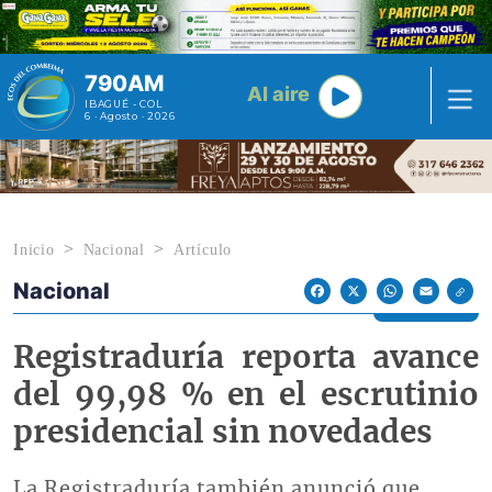
Pasar al contenido principal
790AM
Al aire
IBAGUÉ - COL
6 · Agosto · 2026
Inicio
Nacional
Artículo
Nacional
Econoticias y Eventos
Facebook
X
WhatsApp
Email
Registraduría reporta avance
del 99,98 % en el escrutinio
presidencial sin novedades
La Registraduría también anunció que