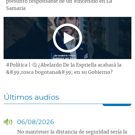
presunto responsable de un #incendio en La
Samaria
#Política | 🤔 ¿Abelardo De la Espriella acabará la
&#39;rosca bogotana&#39; en su Gobierno?
Últimos audios
06/08/2026
No mantener la distancia de seguridad sería la