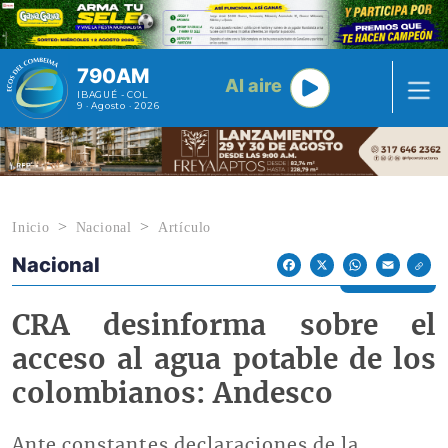
Pasar al contenido principal
790AM
Al aire
IBAGUÉ - COL
9 · Agosto · 2026
Inicio
Nacional
Artículo
Nacional
Econoticias y Eventos
Facebook
X
WhatsApp
Email
CRA desinforma sobre el
acceso al agua potable de los
colombianos: Andesco
Ante constantes declaraciones de la