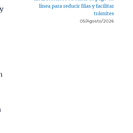
línea para reducir filas y facilitar
 y
trámites
05/Agosto/2026
s
r
n
n