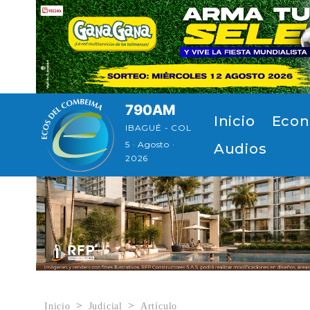
Pasar al contenido principal
790AM
Navegación p
Inicio
Econ
IBAGUÉ - COL
5 · Agosto ·
Audios
2026
Inicio
Judicial
Artículo