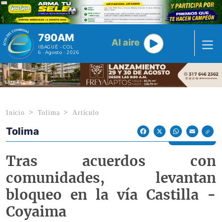
Pasar al contenido principal
790AM
Al aire
IBAGUÉ - COL
6 · Agosto · 2026
Inicio
Tolima
Artículo
Tolima
Econoticias y Eventos
Facebook
X
WhatsApp
Email
Tras acuerdos con
comunidades, levantan
bloqueo en la vía Castilla -
Coyaima