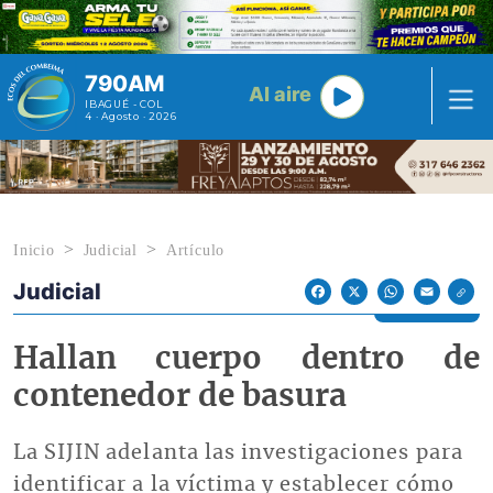
Pasar al contenido principal
790AM
Al aire
IBAGUÉ - COL
4 · Agosto · 2026
Inicio
Judicial
Artículo
Judicial
Econoticias y Eventos
Facebook
X
WhatsApp
Email
Hallan cuerpo dentro de
contenedor de basura
La SIJIN adelanta las investigaciones para
identificar a la víctima y establecer cómo