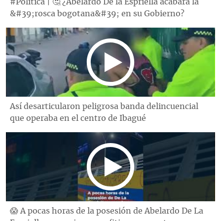
#Política | 🤔 ¿Abelardo De la Espriella acabará la
&#39;rosca bogotana&#39; en su Gobierno?
Así desarticularon peligrosa banda delincuencial
que operaba en el centro de Ibagué
😱 A pocas horas de la posesión de Abelardo De La