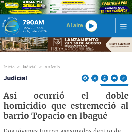
Pasar al contenido principal
790AM
Al aire
IBAGUÉ - COL
7 · Agosto · 2026
Inicio
Judicial
Artículo
Judicial
Econoticias y Eventos
Facebook
X
WhatsApp
Email
Así ocurrió el doble
homicidio que estremeció al
barrio Topacio en Ibagué
Dos jóvenes fueron asesinados dentro de