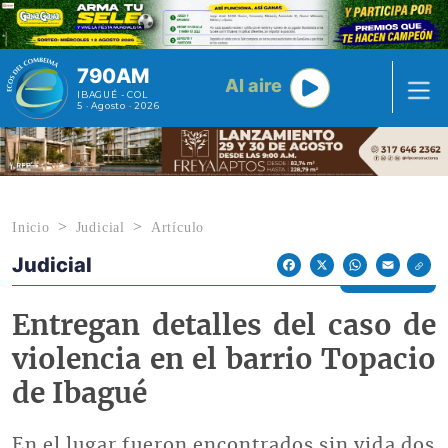
Pasar al contenido principal
790AM
Al aire
IBAGUÉ - COL
5 · Agosto · 2026
Inicio
Judicial
Artículo
Judicial
Econoticias y Eventos
Facebook
X
WhatsApp
Email
Entregan detalles del caso de
violencia en el barrio Topacio
de Ibagué
En el lugar fueron encontrados sin vida dos