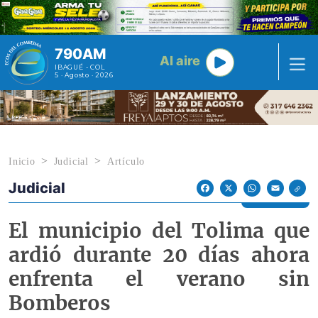
Pasar al contenido principal
790AM
Al aire
IBAGUÉ - COL
5 · Agosto · 2026
Inicio
Judicial
Artículo
Judicial
Econoticias y Eventos
Facebook
X
WhatsApp
Email
El municipio del Tolima que
ardió durante 20 días ahora
enfrenta el verano sin
Bomberos