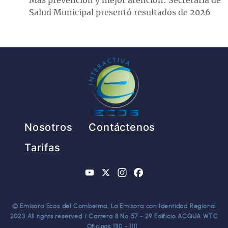
Más prevención y mejor atención: Secretaría de
Salud Municipal presentó resultados de 2026
Pie de página
Nosotros
Contáctenos
Tarifas
YouTube
X
Instagram
Facebook
© Emisora Ecos del Combeima, La Emisora con Identidad Regional
2023 All rights reserved / Carrera 8 No 57 - 29 Edificio ACQUA WTC
Oficinas 1110 - 1111