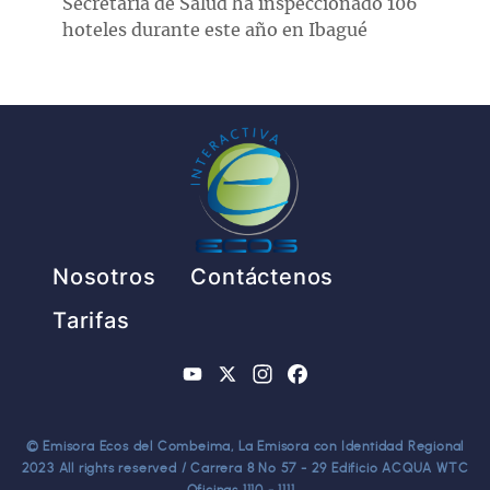
Secretaría de Salud ha inspeccionado 106
hoteles durante este año en Ibagué
Pie de página
Nosotros
Contáctenos
Tarifas
YouTube
X
Instagram
Facebook
© Emisora Ecos del Combeima, La Emisora con Identidad Regional
2023 All rights reserved / Carrera 8 No 57 - 29 Edificio ACQUA WTC
Oficinas 1110 - 1111