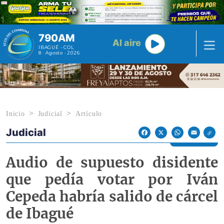
Pasar al contenido principal
790AM
Al aire
IBAGUÉ - COL
8 · Agosto · 2026
Inicio
Judicial
Artículo
Judicial
Econoticias y Eventos
Facebook
X
WhatsApp
Email
Audio de supuesto disidente
que pedía votar por Iván
Cepeda habría salido de cárcel
de Ibagué