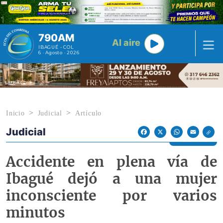
Pasar al contenido principal
790AM
Al aire
IBAGUÉ - COL
6 · Agosto · 2026
Inicio
Judicial
Artículo
Judicial
Econoticias y Eventos
Facebook
X
WhatsApp
Email
Accidente en plena vía de
Ibagué dejó a una mujer
inconsciente por varios
minutos