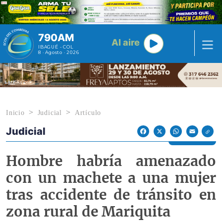
Pasar al contenido principal
790AM
Al aire
IBAGUÉ - COL
8 · Agosto · 2026
Inicio
Judicial
Artículo
Judicial
Econoticias y Eventos
Facebook
X
WhatsApp
Email
Hombre habría amenazado
con un machete a una mujer
tras accidente de tránsito en
zona rural de Mariquita