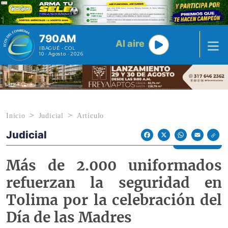
Pasar al contenido principal
790AM
Al aire
IBAGUÉ - COL
10 · Agosto · 2026
Inicio
Judicial
Artículo
Judicial
Econoticias y Eventos
Facebook
X
WhatsApp
Email
Más de 2.000 uniformados
refuerzan la seguridad en
Tolima por la celebración del
Día de las Madres