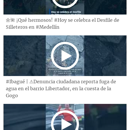
🌼🌺 ¡Qué hermosos! #Hoy se celebra el Desfile de
Silleteros en #Medellín
#Ibagué | ⚠Denuncia ciudadana reporta fuga de
agua en el barrio Libertador, en la cuesta de la
Gogo