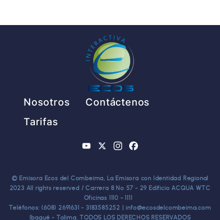
Pie de página
Nosotros
Contáctenos
Tarifas
YouTube
X
Instagram
Facebook
© Emisora Ecos del Combeima, La Emisora con Identidad Regional
2023 All rights reserved / Carrera 8 No 57 - 29 Edificio ACQUA WTC
Oficinas 1110 - 1111
Teléfonos: (608) 2691631 - 3183585252 | info@ecosdelcombeima.com
Ibagué - Tolima. TODOS LOS DERECHOS RESERVADOS