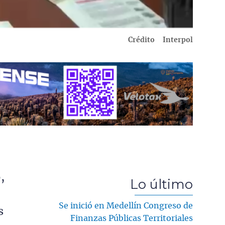
Crédito
Interpol
,
Lo último
Se inició en Medellín Congreso de
s
Finanzas Públicas Territoriales