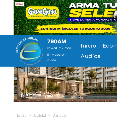
Pasar al contenido principal
790AM
Navegación p
Inicio
Econ
IBAGUÉ - COL
5 · Agosto ·
Audios
2026
Inicio
Judicial
Artículo