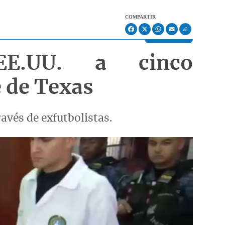
COMPARTIR
Facebook
X
WhatsApp
Email
EE.UU. a cinco
e de Texas
ravés de exfutbolistas.