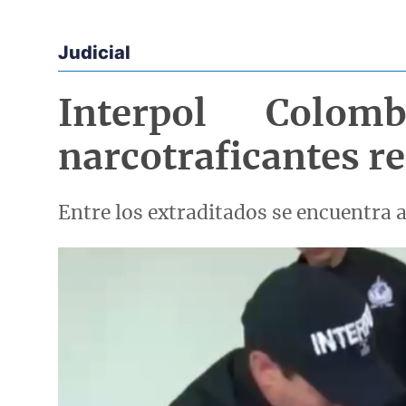
Judicial
Econoticias y Eventos
Interpol Colo
narcotraficantes r
Entre los extraditados se encuentra al
Imagen