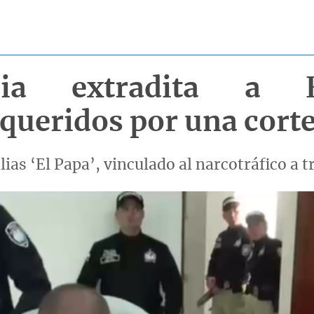
mbia extradita a 
equeridos por una cort
ias ‘El Papa’, vinculado al narcotráfico a t