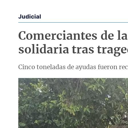
Judicial
Econoticias y Eventos
Comerciantes de la 
solidaria tras trag
Cinco toneladas de ayudas fueron rec
Imagen