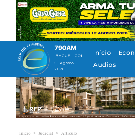
Pasar al contenido principal
790AM
Navegación p
Inicio
Econ
IBAGUÉ - COL
5 · Agosto ·
Audios
2026
Inicio
Judicial
Artículo