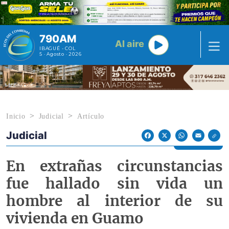
Pasar al contenido principal
790AM
Al aire
IBAGUÉ - COL
5 · Agosto · 2026
Inicio
Judicial
Artículo
Judicial
Econoticias y Eventos
Facebook
X
WhatsApp
Email
En extrañas circunstancias
fue hallado sin vida un
hombre al interior de su
vivienda en Guamo