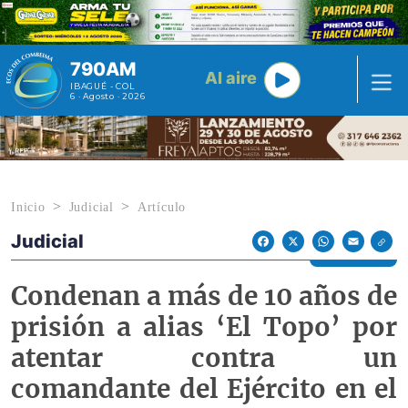
Pasar al contenido principal
790AM
Al aire
IBAGUÉ - COL
6 · Agosto · 2026
Inicio
Judicial
Artículo
Judicial
Econoticias y Eventos
Facebook
X
WhatsApp
Email
Condenan a más de 10 años de
prisión a alias ‘El Topo’ por
atentar contra un
comandante del Ejército en el