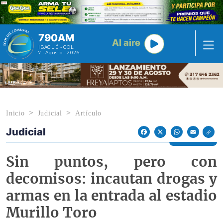
Pasar al contenido principal
790AM
Al aire
IBAGUÉ - COL
7 · Agosto · 2026
Inicio
Judicial
Artículo
Judicial
Econoticias y Eventos
Facebook
X
WhatsApp
Email
Sin puntos, pero con
decomisos: incautan drogas y
armas en la entrada al estadio
Murillo Toro