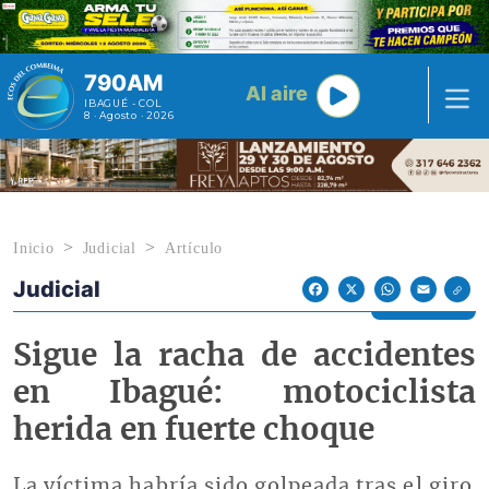
Pasar al contenido principal
790AM
Al aire
IBAGUÉ - COL
8 · Agosto · 2026
Inicio
Judicial
Artículo
Judicial
Econoticias y Eventos
Facebook
X
WhatsApp
Email
Sigue la racha de accidentes
en Ibagué: motociclista
herida en fuerte choque
La víctima habría sido golpeada tras el giro