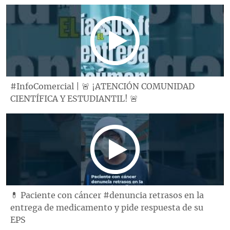
#InfoComercial | 🚨 ¡ATENCIÓN COMUNIDAD
CIENTÍFICA Y ESTUDIANTIL! 🚨
💊 Paciente con cáncer #denuncia retrasos en la
entrega de medicamento y pide respuesta de su
EPS