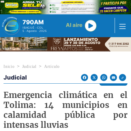
Pasar al contenido principal
790AM
Al aire
IBAGUÉ - COL
5 · Agosto · 2026
Inicio
Judicial
Artículo
Judicial
Econoticias y Eventos
Facebook
X
WhatsApp
Email
Emergencia climática en el
Tolima: 14 municipios en
calamidad pública por
intensas lluvias