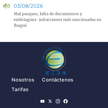
03/08/2026
Mal parqueo, falta de documentos y
embriaguez: infracciones más sancionadas en
Ibagué
Pie de página
Nosotros
Contáctenos
Tarifas
YouTube
X
Instagram
Facebook