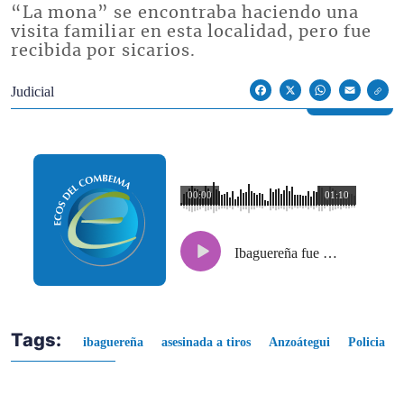
“La mona” se encontraba haciendo una
visita familiar en esta localidad, pero fue
recibida por sicarios.
Econoticias y Eventos
Judicial
Facebook
X
WhatsApp
Email
00:00
01:10
Ibaguereña fue asesinada a tiros en Anzoátegui
Tags:
ibaguereña
asesinada a tiros
Anzoátegui
Policia