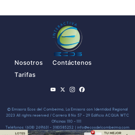
Pie de página
Nosotros
Contáctenos
Tarifas
YouTube
X
Instagram
Facebook
© Emisora Ecos del Combeima, La Emisora con Identidad Regional
2023 All rights reserved / Carrera 8 No 57 - 29 Edificio ACQUA WTC
Oficinas 1110 - 1111
Teléfonos: (608) 2691631 - 3183585252 | info@ecosdelcombeima.com
Ibagué - Tolima. TODOS LOS DERECHOS RESERVADOS