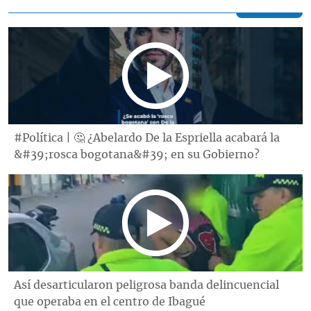
#Política | 🤔 ¿Abelardo De la Espriella acabará la
&#39;rosca bogotana&#39; en su Gobierno?
Así desarticularon peligrosa banda delincuencial
que operaba en el centro de Ibagué