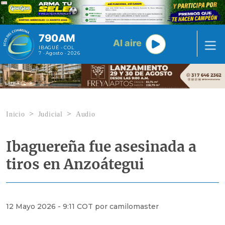
Pasar al contenido principal
790AM
Al aire
IBAGUÉ - COL
7 · Agosto · 2026
Inicio
Judicial
Audio
Ibaguereña fue asesinada a
tiros en Anzoátegui
12 Mayo 2026 - 9:11 COT por camilomaster