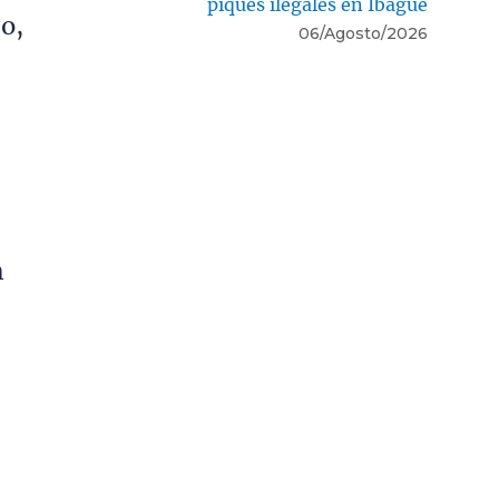
piques ilegales en Ibagué
o,
06/Agosto/2026
n