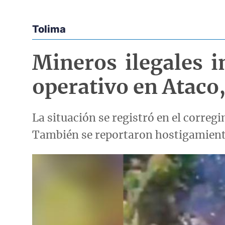
Tolima
Econoticias y Eventos
Mineros ilegales 
operativo en Ataco
La situación se registró en el corre
También se reportaron hostigamientos
Imagen