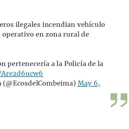
eros ilegales incendian vehículo
 operativo en zona rural de
ón pertenecería a la Policía de la
m/Are2d6ucw6
a (@EcosdelCombeima)
May 6,