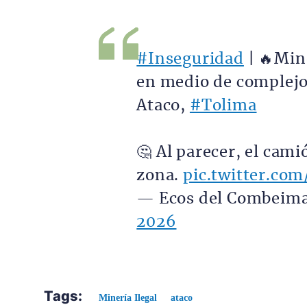
#Inseguridad
| 🔥Min
en medio de complejo
Ataco,
#Tolima
🤔 Al parecer, el cami
zona.
pic.twitter.co
— Ecos del Combeim
2026
Tags:
Minería Ilegal
ataco