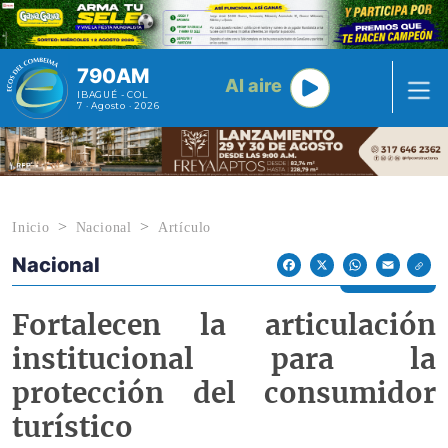
Pasar al contenido principal
790AM
Al aire
IBAGUÉ - COL
7 · Agosto · 2026
Inicio
Nacional
Artículo
Nacional
Econoticias y Eventos
Facebook
X
WhatsApp
Email
Fortalecen la articulación
institucional para la
protección del consumidor
turístico