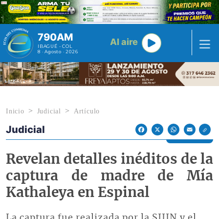
Pasar al contenido principal
790AM
Al aire
IBAGUÉ - COL
8 · Agosto · 2026
Inicio
Judicial
Artículo
Judicial
Econoticias y Eventos
Facebook
X
WhatsApp
Email
Revelan detalles inéditos de la
captura de madre de Mía
Kathaleya en Espinal
La captura fue realizada por la SIJIN y el