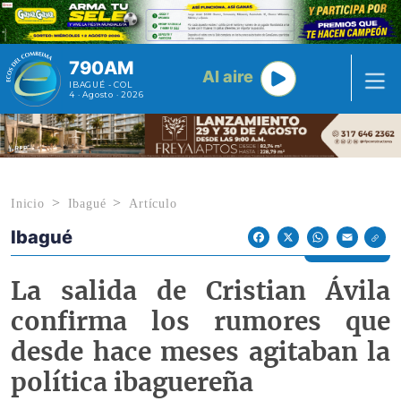
Pasar al contenido principal
790AM
Al aire
IBAGUÉ - COL
4 · Agosto · 2026
Inicio
Ibagué
Artículo
Ibagué
Econoticias y Eventos
Facebook
X
WhatsApp
Email
La salida de Cristian Ávila
confirma los rumores que
desde hace meses agitaban la
política ibaguereña