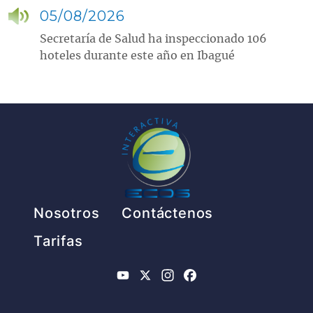
05/08/2026
Secretaría de Salud ha inspeccionado 106
hoteles durante este año en Ibagué
Pie de página
Nosotros
Contáctenos
Tarifas
YouTube
X
Instagram
Facebook