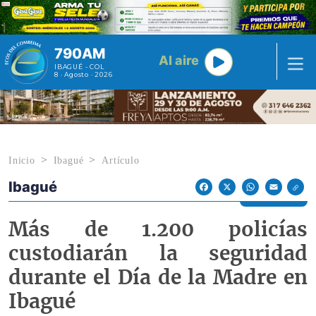
Pasar al contenido principal
790AM
Al aire
IBAGUÉ - COL
8 · Agosto · 2026
Inicio
Ibagué
Artículo
Ibagué
Econoticias y Eventos
Facebook
X
WhatsApp
Email
Más de 1.200 policías
custodiarán la seguridad
durante el Día de la Madre en
Ibagué