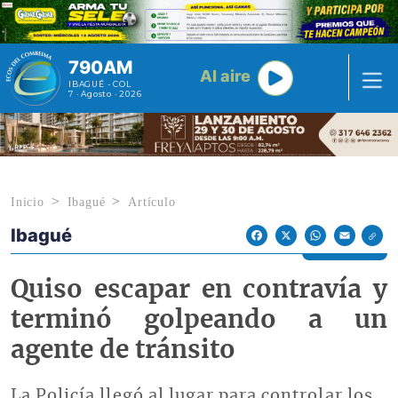
Pasar al contenido principal
790AM
Al aire
IBAGUÉ - COL
7 · Agosto · 2026
Inicio
Ibagué
Artículo
Ibagué
Econoticias y Eventos
Facebook
X
WhatsApp
Email
Quiso escapar en contravía y
terminó golpeando a un
agente de tránsito
La Policía llegó al lugar para controlar los