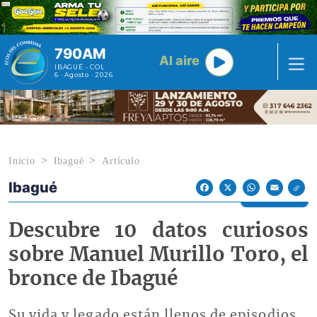
Pasar al contenido principal
790AM
Al aire
IBAGUÉ - COL
6 · Agosto · 2026
Inicio
Ibagué
Artículo
Ibagué
Econoticias y Eventos
Facebook
X
WhatsApp
Email
Descubre 10 datos curiosos
sobre Manuel Murillo Toro, el
bronce de Ibagué
Su vida y legado están llenos de episodios