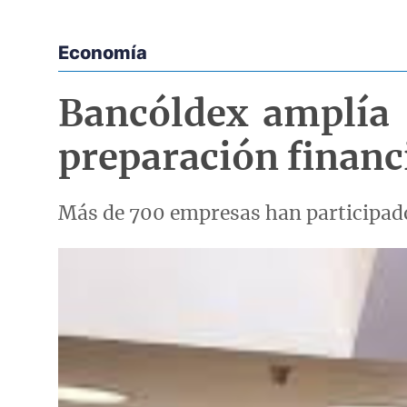
Economía
Econoticias y Eventos
Bancóldex amplía 
preparación finan
Más de 700 empresas han participado
Imagen