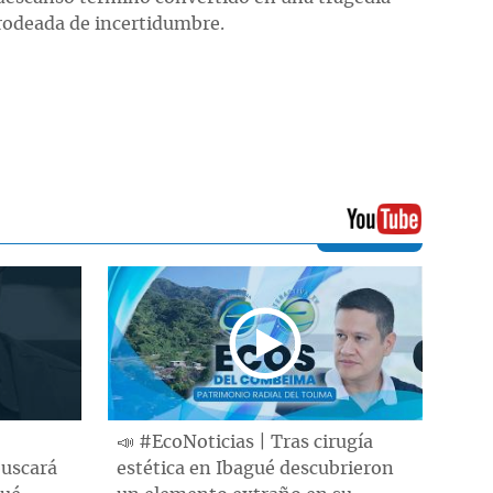
rodeada de incertidumbre.
📣 #EcoNoticias | Tras cirugía
buscará
estética en Ibagué descubrieron