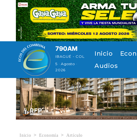
Pasar al contenido principal
790AM
Navegación p
Inicio
Econ
IBAGUÉ - COL
5 · Agosto ·
Audios
2026
Inicio
Economía
Artículo