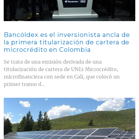
Bancóldex es el inversionista ancla de
la primera titularización de cartera de
microcrédito en Colombia
Se trata de una emisión derivada de una
titularización de cartera de UNI2 Microcrédito,
microfinanciera con sede en Cali, que colocó un
primer tramo d...
Contenido multimedia principal