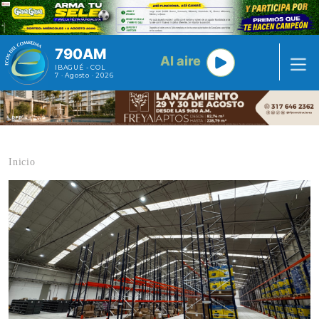
Pasar al contenido principal
790AM
Al aire
IBAGUÉ - COL
7 · Agosto · 2026
Inicio
Contenido multimedia principal