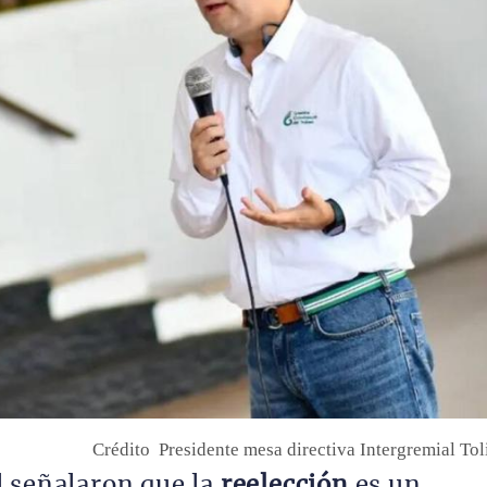
Crédito
Presidente mesa directiva Intergremial To
l señalaron que la
reelección
es un