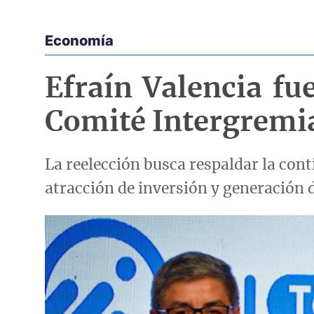
Economía
Econoticias y Eventos
Efraín Valencia fu
Comité Intergremia
La reelección busca respaldar la con
atracción de inversión y generación 
Imagen