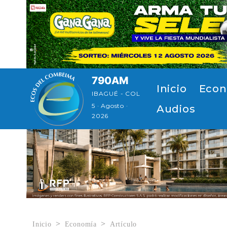
Pasar al contenido principal
790AM
Navegación p
Inicio
Econ
IBAGUÉ - COL
5 · Agosto ·
Audios
2026
Inicio
Economía
Artículo