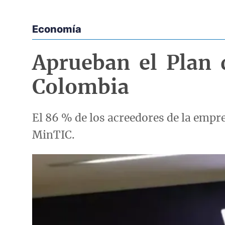
Economía
Econoticias y Eventos
Aprueban el Plan
Colombia
El 86 % de los acreedores de la empre
MinTIC.
Imagen