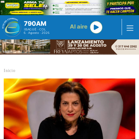
Pasar al contenido principal
790AM
Al aire
IBAGUÉ - COL
6 · Agosto · 2026
Inicio
Contenido multimedia principal