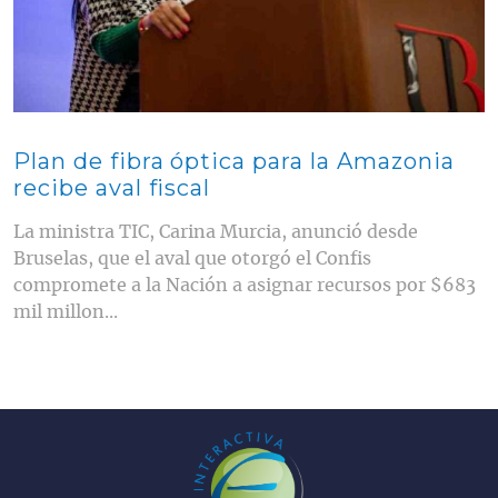
Plan de fibra óptica para la Amazonia
recibe aval fiscal
La ministra TIC, Carina Murcia, anunció desde
Bruselas, que el aval que otorgó el Confis
compromete a la Nación a asignar recursos por $683
mil millon...