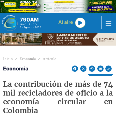
Pasar al contenido principal
790AM
Al aire
IBAGUÉ - COL
5 · Agosto · 2026
Inicio
Economía
Artículo
Economía
Econoticias y Eventos
Facebook
X
WhatsApp
Email
La contribución de más de 74
mil recicladores de oficio a la
economía circular en
Colombia