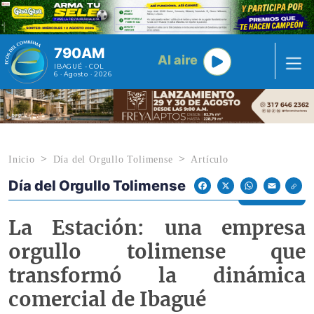
Pasar al contenido principal
790AM
Al aire
IBAGUÉ - COL
6 · Agosto · 2026
Inicio
Día del Orgullo Tolimense
Artículo
Día del Orgullo Tolimense
Econoticias y Eventos
Facebook
X
WhatsApp
Email
La Estación: una empresa
orgullo tolimense que
transformó la dinámica
comercial de Ibagué