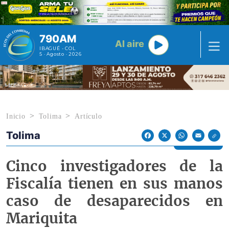
Pasar al contenido principal
790AM
Al aire
IBAGUÉ - COL
5 · Agosto · 2026
Inicio
Tolima
Artículo
Tolima
Econoticias y Eventos
Facebook
X
WhatsApp
Email
Cinco investigadores de la
Fiscalía tienen en sus manos
caso de desaparecidos en
Mariquita