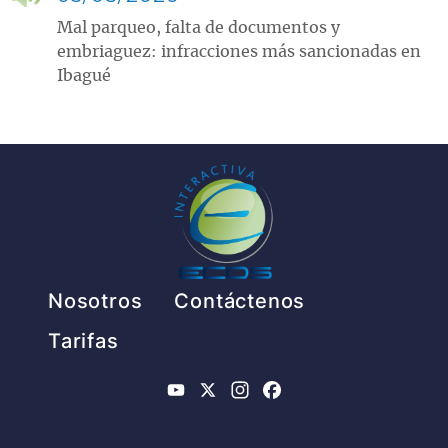
Mal parqueo, falta de documentos y
embriaguez: infracciones más sancionadas en
Ibagué
Pie de página
Nosotros
Contáctenos
Tarifas
YouTube
X
Instagram
Facebook