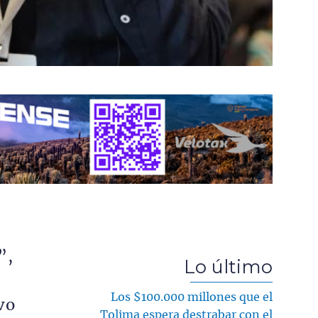
”,
Lo último
Los $100.000 millones que el
vo
Tolima espera destrabar con el