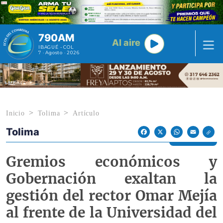
Pasar al contenido principal
790AM
Al aire
IBAGUÉ - COL
7 · Agosto · 2026
Inicio
Tolima
Artículo
Tolima
Econoticias y Eventos
Facebook
X
WhatsApp
Email
Gremios económicos y
Gobernación exaltan la
gestión del rector Omar Mejía
al frente de la Universidad del