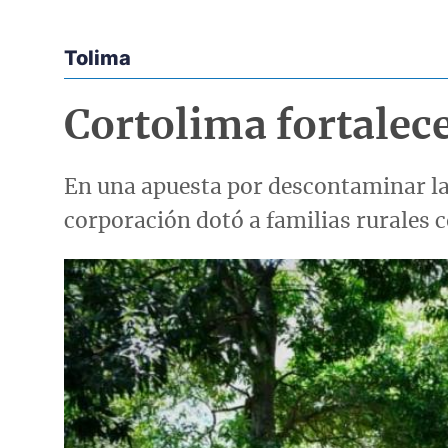
Tolima
Econoticias y Eventos
Cortolima fortalec
En una apuesta por descontaminar las
corporación dotó a familias rurales 
Imagen