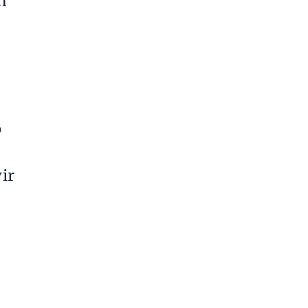
n
o
ir