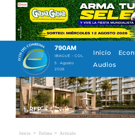
Pasar al contenido principal
790AM
Navegación p
Inicio
Econ
IBAGUÉ - COL
5 · Agosto ·
Audios
2026
Inicio
Tolima
Artículo