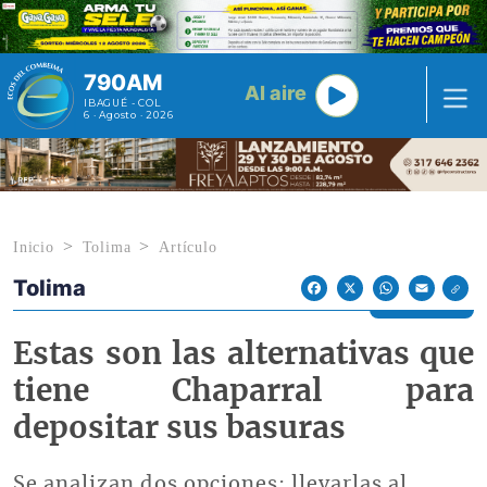
Pasar al contenido principal
790AM
Al aire
IBAGUÉ - COL
6 · Agosto · 2026
Inicio
Tolima
Artículo
Tolima
Econoticias y Eventos
Facebook
X
WhatsApp
Email
Estas son las alternativas que
tiene Chaparral para
depositar sus basuras
Se analizan dos opciones: llevarlas al