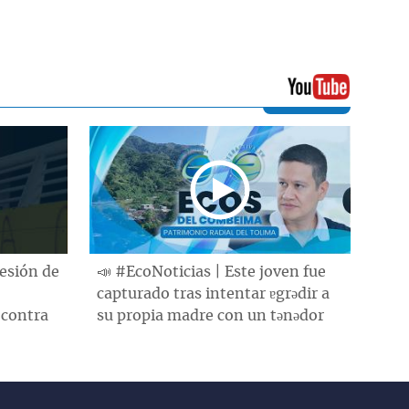
sesión de
📣 #EcoNoticias | Este joven fue
capturado tras intentar ɐgrǝdir a
 contra
su propia madre con un tǝnǝdor