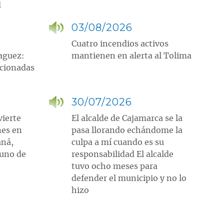
d
03/08/2026
Cuatro incendios activos
aguez:
mantienen en alerta al Tolima
ncionadas
30/07/2026
vierte
El alcalde de Cajamarca se la
nes en
pasa llorando echándome la
aná,
culpa a mí cuando es su
tuno de
responsabilidad El alcalde
tuvo ocho meses para
defender el municipio y no lo
hizo