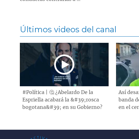
Últimos videos del canal
#Política | 🤔 ¿Abelardo De la
Así desa
Espriella acabará la &#39;rosca
banda d
bogotana&#39; en su Gobierno?
en el ce