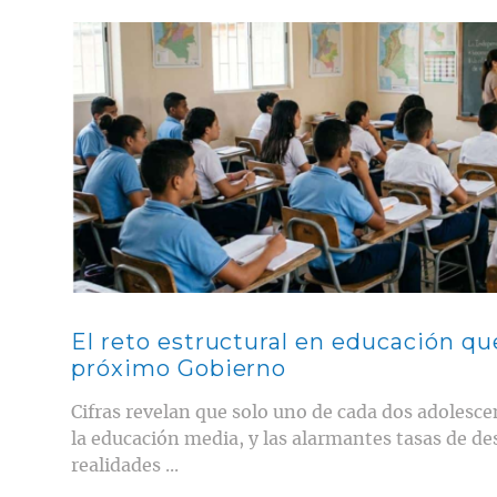
Contenido multimedia principal
El reto estructural en educación qu
próximo Gobierno
Cifras revelan que solo uno de cada dos adolesc
la educación media, y las alarmantes tasas de d
realidades ...