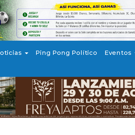
oticias
Ping Pong Político
Eventos