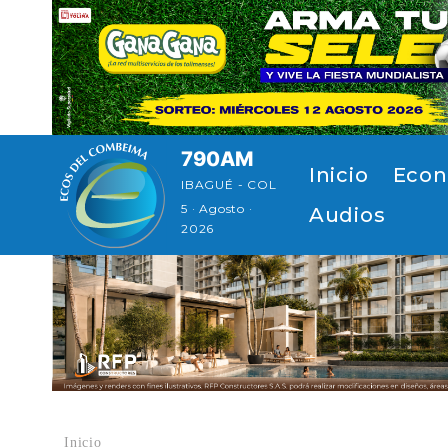
Pasar al contenido principal
790AM
Navegación principal
Inicio
Econ
IBAGUÉ - COL
5 · Agosto ·
Audios
2026
Inicio