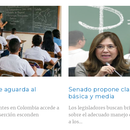
Contenido multimedia principal
e aguarda al
Senado propone cla
básica y media
entes en Colombia accede a
Los legisladores buscan br
eserción esconden
sobre el adecuado manejo d
a los...