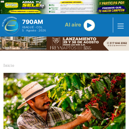
Pasar al contenido principal
790AM
Al aire
IBAGUÉ - COL
5 · Agosto · 2026
Inicio
Contenido multimedia principal