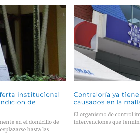
Contenido multimedia principal
ferta institucional
Contraloría ya tiene
ondición de
causados en la malla
El organismo de control in
mente en el domicilio de
intervenciones que termina
esplazarse hasta las