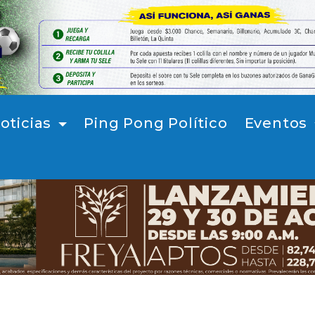
oticias
Ping Pong Político
Eventos