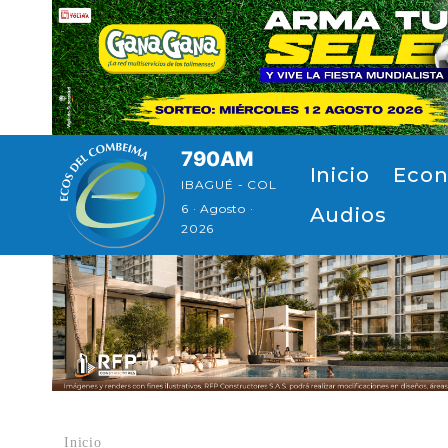
Pasar al contenido principal
790AM
Navegación principal
Inicio
Econ
IBAGUÉ - COL
6 · Agosto ·
Audios
2026
Inicio