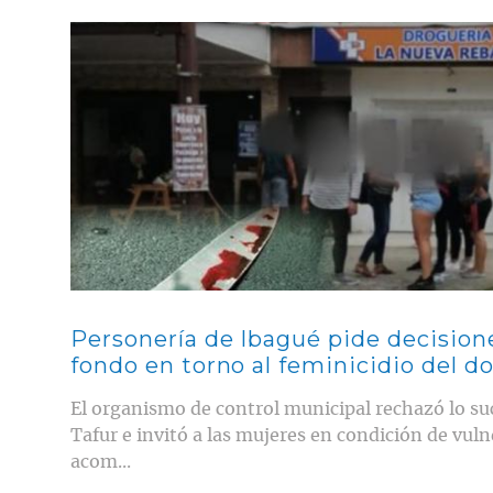
Contenido multimedia principal
Personería de Ibagué pide decisione
fondo en torno al feminicidio del 
El organismo de control municipal rechazó lo su
Tafur e invitó a las mujeres en condición de vulne
acom...