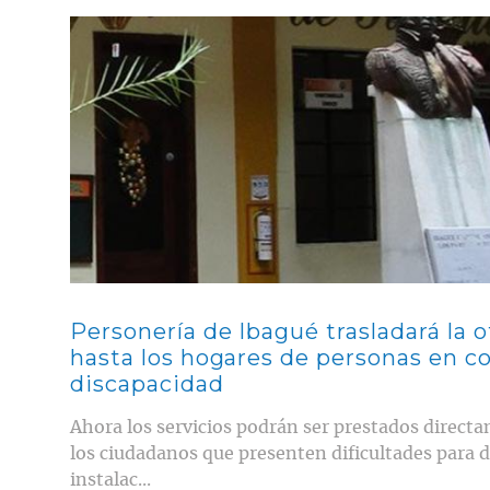
Contenido multimedia principal
Personería de Ibagué trasladará la o
hasta los hogares de personas en c
discapacidad
Ahora los servicios podrán ser prestados directa
los ciudadanos que presenten dificultades para d
instalac...