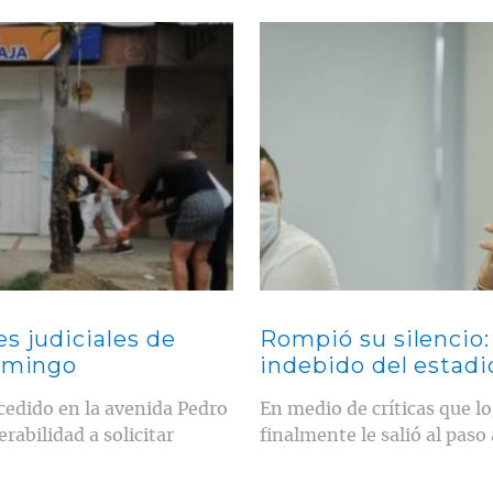
Contenido multimedia principal
s judiciales de
Rompió su silencio:
domingo
indebido del estadi
cedido en la avenida Pedro
En medio de críticas que l
rabilidad a solicitar
finalmente le salió al paso 