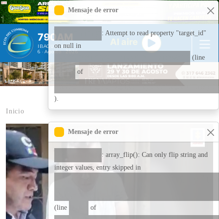
Pasar al contenido principal
Mensaje de error
Warning
: Attempt to read property "target_id"
790AM
Al aire
on null in
IBAGUÉ - COL
6 · Agosto · 2026
combeima_node_view()
(line
266
of
modules/custom/combeima/
).
Inicio
Contenido multimedia principal
Mensaje de error
Warning
: array_flip(): Can only flip string and
integer values, entry skipped in
Drupal\Core\Entity\EntitySt
>loadMultiple()
278
(line
of