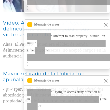
core/lib/Drupal/Core/Entity/
).
Video: Atraparon a alias ‘Payaso’
Mensaje de error
delincuente quien drogaba a sus
víctimas para robarlas
Warning
: Attempt to read property "bundle" on
combeima_node_view()
null in
Alias 'El Payaso', quien era el líder de banda
268
delincuencial 'Las Tomaseras' no aceptó cargos en la
(line
of
audiencia.
modules/custom/combeima/
).
Mayor retirado de la Policía fue
apuñalado en Honda
Mensaje de error
<p><span style="font-size: 13px;">El ex oficial fue
Warning
: Trying to access array offset on null
abordado por delincuentes quienes ingresaron a su
combeima_node_view()
in
(line
propiedad, donde lo hirieron con arma blanca par...
268
of