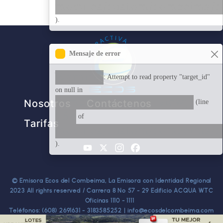
modules/custom/combeima/
).
Mensaje de error
Warning
: Attempt to read property "target_id"
on null in
Pie de página
combeima_node_view()
Nosotros
Contáctenos
(line
268
of
Tarifas
modules/custom/combeima/
).
YouTube
X
Instagram
Facebook
© Emisora Ecos del Combeima, La Emisora con Identidad Regional
2023 All rights reserved / Carrera 8 No 57 - 29 Edificio ACQUA WTC
Oficinas 1110 - 1111
Teléfonos: (608) 2691631 - 3183585252 | info@ecosdelcombeima.com
Ibagué - Tolima. TODOS LOS DERECHOS RESERVADOS