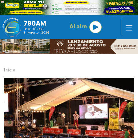
Pasar al contenido principal
790AM
Al aire
IBAGUÉ - COL
8 · Agosto · 2026
Inicio
Contenido multimedia principal